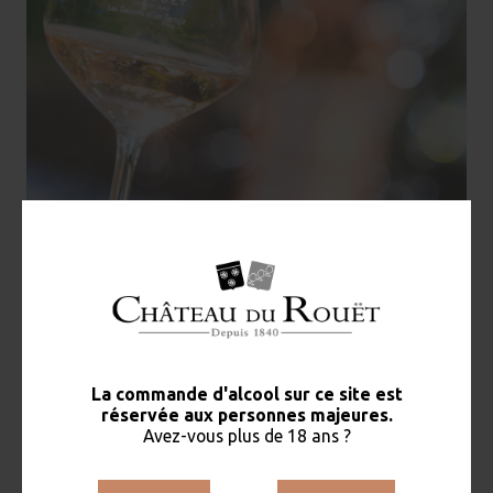
Art & Vin 2013
du 27 au 29 mai 2014
Exposition "L'un des sens de l'Ombre à la lumière" de
Bernadette Mercier
Concert "Hommage à Stevie
Wonder" Les Musicales dans
les (...)