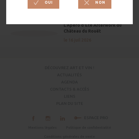
le 13 aout 2026
L'Apéro d'Été Afterwork du
Château du Rouët
le 16 juil 2026
DÉCOUVREZ ART ET VIN !
ACTUALITÉS
AGENDA
CONTACTS & ACCÈS
LIENS
PLAN DU SITE
ESPACE PRO
Mentions légales
Politique de confidentialité
Conditions générales de vente