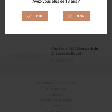
Concert "Hommage à Stevie
Wonder" Les Musicales dans
les (...)
le 13 aout 2026
L'Apéro d'Été Afterwork du
Château du Rouët
le 16 juil 2026
DÉCOUVREZ ART ET VIN !
ACTUALITÉS
AGENDA
CONTACTS & ACCÈS
LIENS
PLAN DU SITE