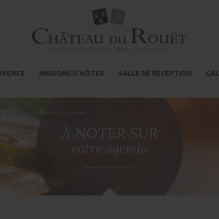
ROVENCE
MAISONS D'HÔTES
SALLE DE RÉCEPTION
GAL
u de ma mère balade théatralisée
À NOTER SUR
votre agenda