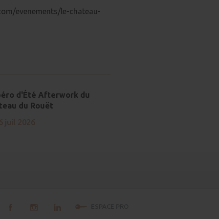
com/evenements/le-chateau-
péro d'Été Afterwork du
teau du Rouët
6 juil 2026
ESPACE PRO