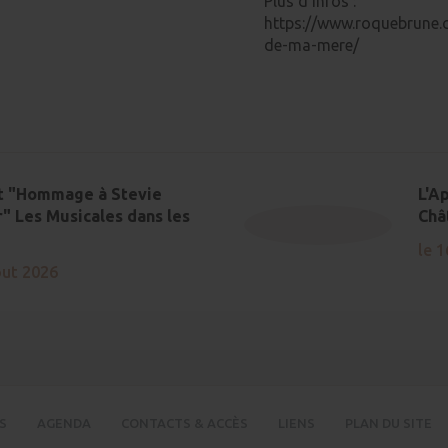
Plus d'infos :
https://www.roquebrune.
de-ma-mere/
t "Hommage à Stevie
L'A
" Les Musicales dans les
Châ
le 1
out 2026
S
AGENDA
CONTACTS & ACCÈS
LIENS
PLAN DU SITE