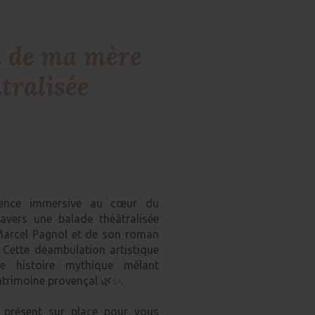
 de ma mère
tralisée
ience immersive au cœur du
avers une balade théâtralisée
 Marcel Pagnol et de son roman
Cette déambulation artistique
 histoire mythique mêlant
atrimoine provençal 🌿✨.
 présent sur place pour vous