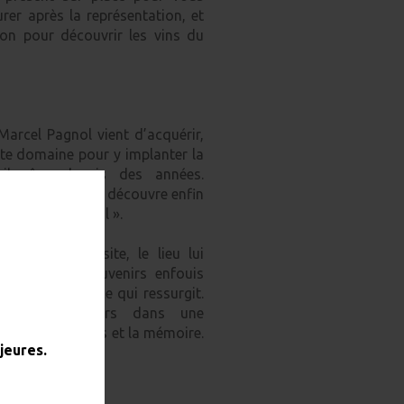
rer après la représentation, et
on pour découvrir les vins du
rcel Pagnol vient d’acquérir,
aste domaine pour y implanter la
il rêve depuis des années.
 techniciens, il découvre enfin
llywood provençal ».
encer la visite, le lieu lui
ilier… Des souvenirs enfouis
toute son enfance qui ressurgit.
s entraîne alors dans une
travers le temps et la mémoire.
mence ✨🕰️.