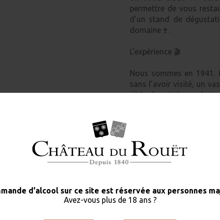
permettre de vous restau
d’un stand de dégustati
domaine🍷.
L’expérience 🎬
Nous sommes en 1941. Ma
sans l’avoir visité, un v
cité du cinéma dont 
Accompagné de ses fidèles
le site de son futur « Ho
Mais au moment de comm
semble étrangement fam
refont surface, et c’est 
Le petit Marcel nou
déambulation poétique à 
Le voyage vers 1905 com
Informations pratiques ℹ️