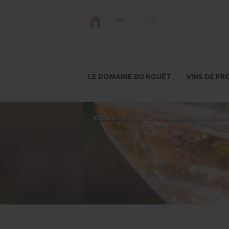
Panneau de gestion des cookies
FR
UK
LE DOMAINE DU ROUËT
VINS DE P
ACCUEIL
À noter sur votre agenda
Le Châtea