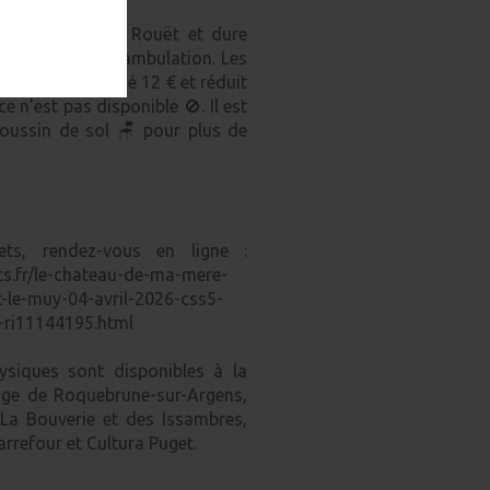
e au Château du Rouët et dure
e temps de la déambulation. Les
 plein 15 €, abonné 12 € et réduit
ace n’est pas disponible 🚫. Il est
coussin de sol 🪑 pour plus de
lets, rendez-vous en ligne :
kets.fr/le-chateau-de-ma-mere-
-le-muy-04-avril-2026-css5-
-ri11144195.html
ysiques sont disponibles à la
lage de Roquebrune-sur-Argens,
La Bouverie et des Issambres,
arrefour et Cultura Puget.