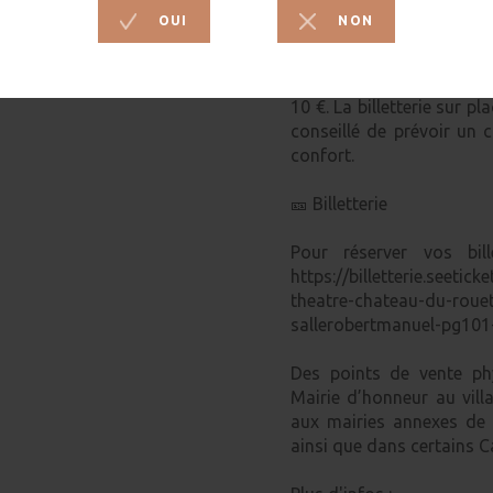
Le spectacle se déroul
environ 3h30, incluant l
tarifs sont les suivants :
10 €. La billetterie sur pl
conseillé de prévoir un 
confort.
🎫 Billetterie
Pour réserver vos bil
https://billetterie.seetic
theatre-chateau-du-rouet
sallerobertmanuel-pg101
Des points de vente ph
Mairie d’honneur au vil
aux mairies annexes de 
ainsi que dans certains C